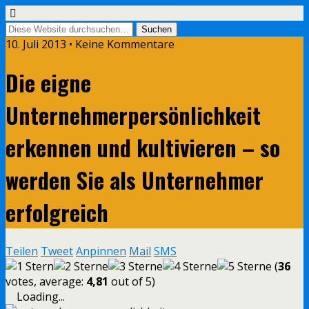
10. Juli 2013 • Keine Kommentare
Die eigne
Unternehmerpersönlichkeit
erkennen und kultivieren – so
werden Sie als Unternehmer
erfolgreich
Teilen
Tweet
Anpinnen
Mail
SMS
(
36
votes, average:
4,81
out of 5)
Loading...